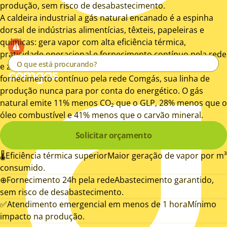
produção, sem risco de desabastecimento.
A caldeira industrial a gás natural encanado é a espinha
dorsal de indústrias alimentícias, têxteis, papeleiras e
químicas: gera vapor com alta eficiência térmica,
praticidade operacional e fornecimento contínuo pela rede
e zero risco de parada por falta de combustível. Com
fornecimento contínuo pela rede Comgás, sua linha de
produção nunca para por conta do energético. O gás
natural emite 11% menos CO₂ que o GLP, 28% menos que o
óleo combustível e 41% menos que o carvão mineral.
Solicitar orçamento
🌡
Eficiência térmica superior
Maior geração de vapor por m³
consumido.
⊕
Fornecimento 24h pela rede
Abastecimento garantido,
sem risco de desabastecimento.
✅
Atendimento emergencial em menos de 1 hora
Mínimo
impacto na produção.