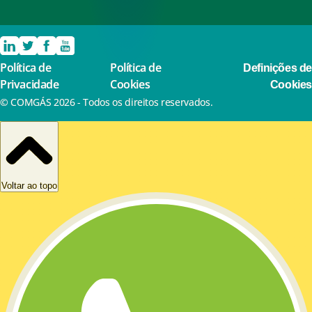
Política de
Política de
Definições de
Privacidade
Cookies
Cookies
© COMGÁS 2026 - Todos os direitos reservados.
Fale com a Cris
WhatsApp da Cris:
(11) 3325-0197
Autoatendimento:
Comgás Virtual
Atendimento emergencial 24h:
08000 110 197
Voltar ao topo
Para vazamento ou falta de gás, atendimento 24h.
Demais serviços das 8h às 21h de segunda a sábado,
exceto feriados.
Deficientes auditivos:
0800 200 8200
Canal de Ética:
0800 725 0039