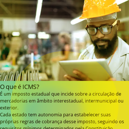
O que é ICMS?
É um imposto estadual que incide sobre a circulação de
mercadorias em âmbito interestadual, intermunicipal ou
exterior.
Cada estado tem autonomia para estabelecer suas
próprias regras de cobrança desse imposto, seguindo os
requisitos mínimos determinados pela Constituição