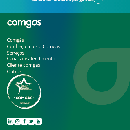
Comgás
Conheça mais a Comgás
A Comgás
Serviços
Dúvidas Frequentes
Solicitar gás encanado
Canais de atendimento
Casas
Validar endereço
Cliente comgás
Prédios
Negócios
Outros
Solicitar gás encanado
Validar endereço
Política de Privacidade
Política de Cookies
Definições de Cookies